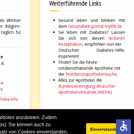
Weiterführende Links
ls ältester
Gesund leben und bleiben mit
 Biligrim-
dem
Gesundheitsportal mylife.de
täglich für
Sie leben mit Diabetes? Lassen
Sie sich von diesen
leckeren
Rezeptideen
, empfohlen von der
Deutschen Diabetes-Hilfe,
inspirieren!
ke
Finden Sie die heute
.K.
notdiensthabende Apotheke mit
der
Notdienstapothekensuche
.
Alles zur Apotheke: die
84
Bundesvereinigung deutscher
31
Apothekerverbände (ABDA)
heke.info
gebotes anzubieten. Zudem
accessible
aps). Sie können auch zu
chutzerklärung
Sitemap
Einverstanden!
satz von Cookies einverstanden.