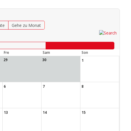
ute
Gehe zu Monat
Fre
Sam
Son
29
30
1
6
7
8
13
14
15