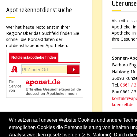
Über unse
Apothekennotdienstsuche
Als mittelst
Apotheke in
Wer hat heute Notdienst in Ihrer
Apotheke in 
Region? Über das Suchfeld finden Sie
Ihre Gesundh
schnell die Kontaktdaten der
notdiensthabenden Apotheken.
Sonnen-Ap
Notdienstapotheke finden
Barbara Enge
Hahlweg 16
36093 Künze
Ein
Tel.
0661 / 
Service
von
Fax 0661 / 
kontakt@ap
kuenzell.de
Wir setzen auf unserer Website Cookies und andere Techn
ermöglichen Cookies die Personalisierung von Inhalten und
Analysezwecken gesetzt werden (z.B. Matomo). Durch die w