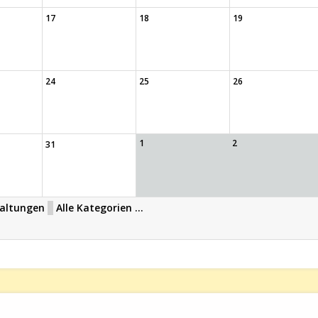
17
18
19
24
25
26
1
2
31
altungen
Alle Kategorien ...