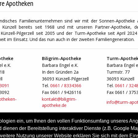
re Apotheken
ändisches Familienunternehmen sind wir mit der Sonnen-Apotheke a
 Künzell bereits seit 1968 und mit unseren Partner-Apotheke, der
Künzell-Pilgerzell seit 2005 und der Turm-Apotheke seit April 2024 
eit im Einsatz. Und das nun auch in der zweiten Familiengeneration.
otheke
Biligrim-Apotheke
Turm-Apothe
l e.K.
Barbara Engel e.K.
Barbara Engel e
-18
In den Gründen 2a
Turmstr. 77
ll
36093 Künzell-Pilgerzell
36093 Künzell
33091
Tel.
0661 / 8334366
Tel.
0661 / 324
33092
Fax 0661 / 9426116
Fax 0661 / 375
otheken-
kontakt@biligrim-
info@turm-apot
apotheke.de
ologien ein, um Ihnen den vollen Funktionsumfang unseres An
 dienen der Bereitstellung interaktiver Dienste (z.B. Google M
Kontakt & Anfahrt
Impressum
Datens
eitere Nutzung unserer Website erklären Sie sich mit dem Ein