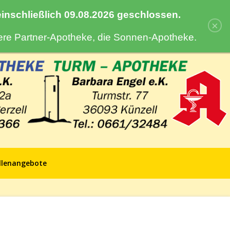
 einschließlich 09.08.2026 geschlossen.
×
sere Partner-Apotheke, die Sonnen-Apotheke.
llenangebote