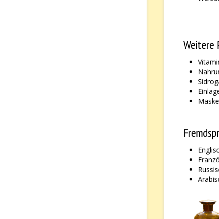
Weitere 
Vitami
Nahru
Sidrog
Einlag
Masken
Fremdsp
Englis
Franzö
Russis
Arabis