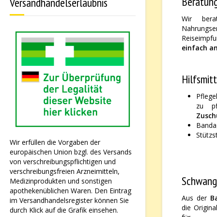
Beratung
Versandhandelserlaubnis
Wir bera
Nahrungser
Reiseimpfu
einfach an
Hilfsmit
Pflege
zu p
Zusch
Banda
Stütz
Wir erfüllen die Vorgaben der
europäischen Union bzgl. des Versands
von verschreibungspflichtigen und
verschreibungsfreien Arzneimitteln,
Schwange
Medizinprodukten und sonstigen
apothekenüblichen Waren. Den Eintrag
Aus der
B
im Versandhandelsregister können Sie
die Origin
durch Klick auf die Grafik einsehen.