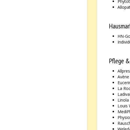
Phytot
Allopa
Hausmark
HN-Gol
Indivi
Pflege &
Allpre
Avène
Euceri
La Ro
Ladiva
Linola
Louis
MediP
Physi
Rausc
Weled