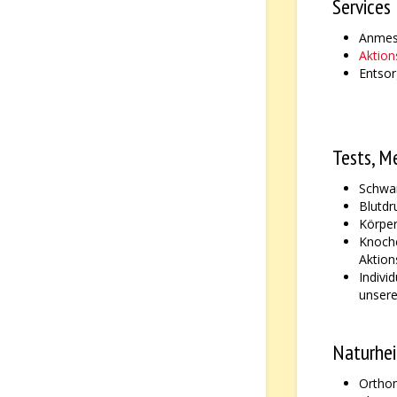
Services
Anmes
Aktio
Entso
Tests, M
Schwan
Blutdr
Körpe
Knoche
Aktio
Indivi
unsere
Naturhei
Orthom