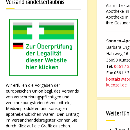
Versandhandelserlaubnis
Als mittelst
Apotheke in 
Apotheke in 
Ihre Gesundh
Sonnen-Ap
Barbara Enge
Hahlweg 16
36093 Künze
Tel.
0661 / 
Fax 0661 / 
kontakt@ap
kuenzell.de
Wir erfüllen die Vorgaben der
europäischen Union bzgl. des Versands
von verschreibungspflichtigen und
verschreibungsfreien Arzneimitteln,
Medizinprodukten und sonstigen
Weiterfüh
apothekenüblichen Waren. Den Eintrag
im Versandhandelsregister können Sie
durch Klick auf die Grafik einsehen.
Gesund 