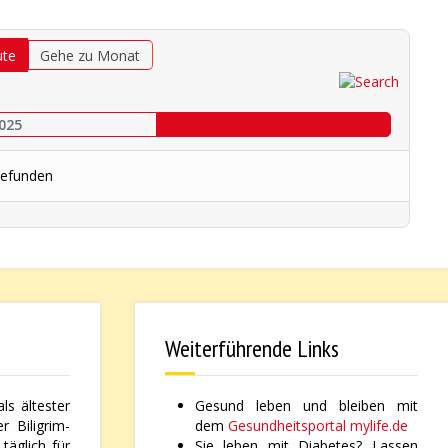
ute
Gehe zu Monat
025
gefunden
Weiterführende Links
ls ältester
Gesund leben und bleiben mit
 Biligrim-
dem
Gesundheitsportal mylife.de
täglich für
Sie leben mit Diabetes? Lassen