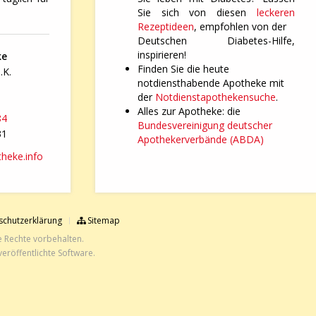
Sie sich von diesen
leckeren
Rezeptideen
, empfohlen von der
Deutschen Diabetes-Hilfe,
inspirieren!
ke
Finden Sie die heute
.K.
notdiensthabende Apotheke mit
der
Notdienstapothekensuche
.
Alles zur Apotheke: die
84
Bundesvereinigung deutscher
31
Apothekerverbände (ABDA)
heke.info
chutzerklärung
Sitemap
e Rechte vorbehalten.
eröffentlichte Software.