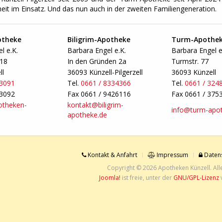
eit im Einsatz. Und das nun auch in der zweiten Familiengeneration.
otheke
Biligrim-Apotheke
Turm-Apothe
l e.K.
Barbara Engel e.K.
Barbara Engel e
-18
In den Gründen 2a
Turmstr. 77
ll
36093 Künzell-Pilgerzell
36093 Künzell
33091
Tel.
0661 / 8334366
Tel.
0661 / 324
33092
Fax 0661 / 9426116
Fax 0661 / 375
otheken-
kontakt@biligrim-
info@turm-apot
apotheke.de
Kontakt & Anfahrt
Impressum
Datens
Copyright © 2026 Apotheken Künzell. All
Joomla!
ist freie, unter der
GNU/GPL-Lizenz
v