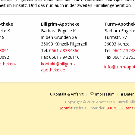
eit im Einsatz. Und das nun auch in der zweiten Familiengeneration.
otheke
Biligrim-Apotheke
Turm-Apothe
l e.K.
Barbara Engel e.K.
Barbara Engel e
-18
In den Gründen 2a
Turmstr. 77
ll
36093 Künzell-Pilgerzell
36093 Künzell
33091
Tel.
0661 / 8334366
Tel.
0661 / 324
33092
Fax 0661 / 9426116
Fax 0661 / 375
otheken-
kontakt@biligrim-
info@turm-apot
apotheke.de
Kontakt & Anfahrt
Impressum
Datens
Copyright © 2026 Apotheken Künzell. All
Joomla!
ist freie, unter der
GNU/GPL-Lizenz
v