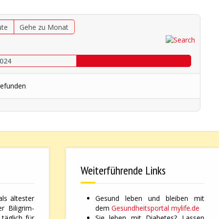
ute
Gehe zu Monat
2024
gefunden
Weiterführende Links
ls ältester
Gesund leben und bleiben mit
 Biligrim-
dem
Gesundheitsportal mylife.de
täglich für
Sie leben mit Diabetes? Lassen