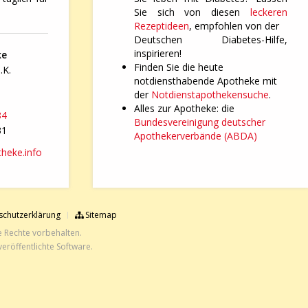
Sie sich von diesen
leckeren
Rezeptideen
, empfohlen von der
Deutschen Diabetes-Hilfe,
inspirieren!
ke
Finden Sie die heute
.K.
notdiensthabende Apotheke mit
der
Notdienstapothekensuche
.
Alles zur Apotheke: die
84
Bundesvereinigung deutscher
31
Apothekerverbände (ABDA)
heke.info
chutzerklärung
Sitemap
e Rechte vorbehalten.
eröffentlichte Software.