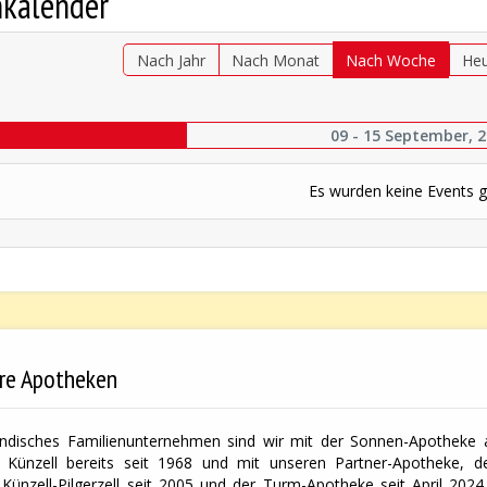
nkalender
Nach Jahr
Nach Monat
Nach Woche
He
09 - 15 September, 
Es wurden keine Events 
re Apotheken
ändisches Familienunternehmen sind wir mit der Sonnen-Apotheke a
 Künzell bereits seit 1968 und mit unseren Partner-Apotheke, der
Künzell-Pilgerzell seit 2005 und der Turm-Apotheke seit April 2024 