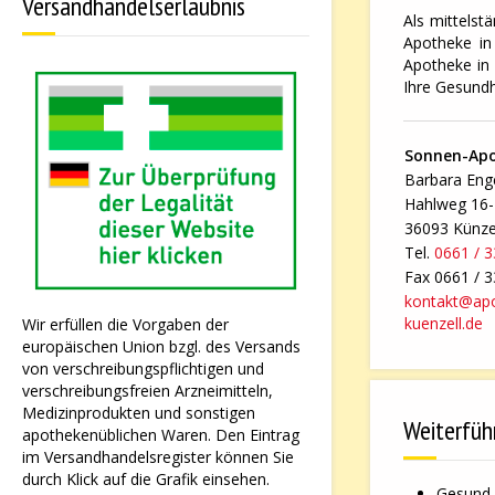
Versandhandelserlaubnis
Als mittelst
Apotheke in 
Apotheke in 
Ihre Gesundh
Sonnen-Ap
Barbara Enge
Hahlweg 16
36093 Künze
Tel.
0661 / 
Fax 0661 / 
kontakt@ap
kuenzell.de
Wir erfüllen die Vorgaben der
europäischen Union bzgl. des Versands
von verschreibungspflichtigen und
verschreibungsfreien Arzneimitteln,
Medizinprodukten und sonstigen
Weiterfüh
apothekenüblichen Waren. Den Eintrag
im Versandhandelsregister können Sie
durch Klick auf die Grafik einsehen.
Gesund 