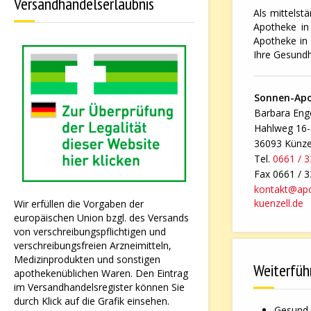
Versandhandelserlaubnis
Als mittelst
Apotheke in 
Apotheke in 
Ihre Gesundh
Sonnen-Ap
Barbara Enge
Hahlweg 16
36093 Künze
Tel.
0661 / 
Fax 0661 / 
kontakt@ap
kuenzell.de
Wir erfüllen die Vorgaben der
europäischen Union bzgl. des Versands
von verschreibungspflichtigen und
verschreibungsfreien Arzneimitteln,
Medizinprodukten und sonstigen
Weiterfüh
apothekenüblichen Waren. Den Eintrag
im Versandhandelsregister können Sie
durch Klick auf die Grafik einsehen.
Gesund 