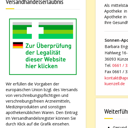
Versandhandelserlaubnis
Als mittelst
Apotheke in 
Apotheke in 
Ihre Gesundh
Sonnen-Ap
Barbara Enge
Hahlweg 16
36093 Künze
Tel.
0661 / 
Fax 0661 / 
kontakt@ap
kuenzell.de
Wir erfüllen die Vorgaben der
europäischen Union bzgl. des Versands
von verschreibungspflichtigen und
verschreibungsfreien Arzneimitteln,
Medizinprodukten und sonstigen
Weiterfüh
apothekenüblichen Waren. Den Eintrag
im Versandhandelsregister können Sie
durch Klick auf die Grafik einsehen.
Gesund 