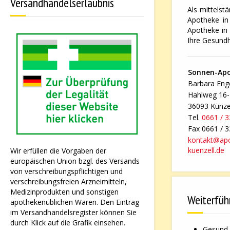
Versandhandelserlaubnis
Als mittelst
Apotheke in 
Apotheke in 
Ihre Gesundh
Sonnen-Ap
Barbara Enge
Hahlweg 16
36093 Künze
Tel.
0661 / 
Fax 0661 / 
kontakt@ap
kuenzell.de
Wir erfüllen die Vorgaben der
europäischen Union bzgl. des Versands
von verschreibungspflichtigen und
verschreibungsfreien Arzneimitteln,
Medizinprodukten und sonstigen
Weiterfüh
apothekenüblichen Waren. Den Eintrag
im Versandhandelsregister können Sie
durch Klick auf die Grafik einsehen.
Gesund 