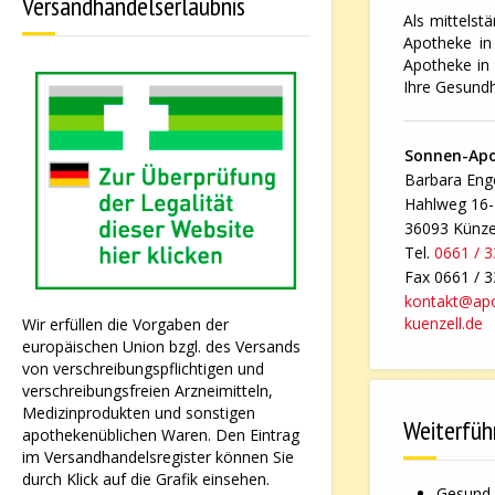
Versandhandelserlaubnis
Als mittelst
Apotheke in 
Apotheke in 
Ihre Gesundh
Sonnen-Ap
Barbara Enge
Hahlweg 16
36093 Künze
Tel.
0661 / 
Fax 0661 / 
kontakt@ap
kuenzell.de
Wir erfüllen die Vorgaben der
europäischen Union bzgl. des Versands
von verschreibungspflichtigen und
verschreibungsfreien Arzneimitteln,
Medizinprodukten und sonstigen
Weiterfüh
apothekenüblichen Waren. Den Eintrag
im Versandhandelsregister können Sie
durch Klick auf die Grafik einsehen.
Gesund 