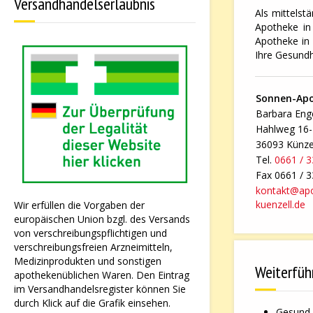
Versandhandelserlaubnis
Als mittelst
Apotheke in 
Apotheke in 
Ihre Gesundh
Sonnen-Ap
Barbara Enge
Hahlweg 16
36093 Künze
Tel.
0661 / 
Fax 0661 / 
kontakt@ap
kuenzell.de
Wir erfüllen die Vorgaben der
europäischen Union bzgl. des Versands
von verschreibungspflichtigen und
verschreibungsfreien Arzneimitteln,
Medizinprodukten und sonstigen
Weiterfüh
apothekenüblichen Waren. Den Eintrag
im Versandhandelsregister können Sie
durch Klick auf die Grafik einsehen.
Gesund 